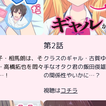
第2話
子・相馬朗は、そ
クラスのギャル・古賀ゆ
・高橋拓也を悶々
手なオタク君の飯田俊雄
…！
の関係性やいかに…？
視聴は
コチラ